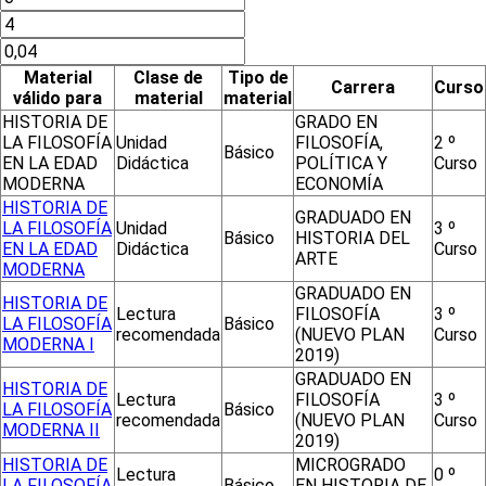
Material
Clase de
Tipo de
Carrera
Curso
válido para
material
material
HISTORIA DE
GRADO EN
LA FILOSOFÍA
Unidad
FILOSOFÍA,
2 º
Básico
EN LA EDAD
Didáctica
POLÍTICA Y
Curso
MODERNA
ECONOMÍA
HISTORIA DE
GRADUADO EN
LA FILOSOFÍA
Unidad
3 º
Básico
HISTORIA DEL
EN LA EDAD
Didáctica
Curso
ARTE
MODERNA
GRADUADO EN
HISTORIA DE
Lectura
FILOSOFÍA
3 º
LA FILOSOFÍA
Básico
recomendada
(NUEVO PLAN
Curso
MODERNA I
2019)
GRADUADO EN
HISTORIA DE
Lectura
FILOSOFÍA
3 º
LA FILOSOFÍA
Básico
recomendada
(NUEVO PLAN
Curso
MODERNA II
2019)
HISTORIA DE
MICROGRADO
Lectura
0 º
LA FILOSOFÍA
Básico
EN HISTORIA DE