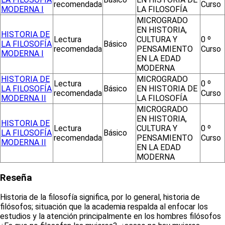
recomendada
Curso
MODERNA I
LA FILOSOFÍA
MICROGRADO
EN HISTORIA,
HISTORIA DE
Lectura
CULTURA Y
0 º
LA FILOSOFÍA
Básico
recomendada
PENSAMIENTO
Curso
MODERNA I
EN LA EDAD
MODERNA
HISTORIA DE
MICROGRADO
Lectura
0 º
LA FILOSOFÍA
Básico
EN HISTORIA DE
recomendada
Curso
MODERNA II
LA FILOSOFÍA
MICROGRADO
EN HISTORIA,
HISTORIA DE
Lectura
CULTURA Y
0 º
LA FILOSOFÍA
Básico
recomendada
PENSAMIENTO
Curso
MODERNA II
EN LA EDAD
MODERNA
Reseña
Historia de la filosofía significa, por lo general, historia de
filósofos; situación que la academia respalda al enfocar los
estudios y la atención principalmente en los hombres filósofos