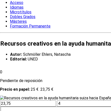
Acceso
Idiomas
Microtítulos
Dobles Grados
Másteres
Formación Permanente
Recursos creativos en la ayuda humanitar
Autor:
Schmöller Ehlers, Natascha
Editorial:
UNED
0
Pendiente de reposición
Precio en papel:
25 €
23,75 €