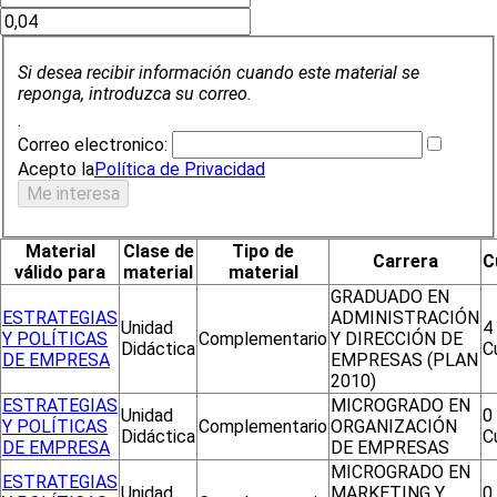
Si desea recibir información cuando este material se
reponga, introduzca su correo.
.
Correo electronico:
Acepto la
Política de Privacidad
Material
Clase de
Tipo de
Carrera
C
válido para
material
material
GRADUADO EN
ESTRATEGIAS
ADMINISTRACIÓN
Unidad
4
Y POLÍTICAS
Complementario
Y DIRECCIÓN DE
Didáctica
C
DE EMPRESA
EMPRESAS (PLAN
2010)
ESTRATEGIAS
MICROGRADO EN
Unidad
0
Y POLÍTICAS
Complementario
ORGANIZACIÓN
Didáctica
C
DE EMPRESA
DE EMPRESAS
MICROGRADO EN
ESTRATEGIAS
Unidad
MARKETING Y
0