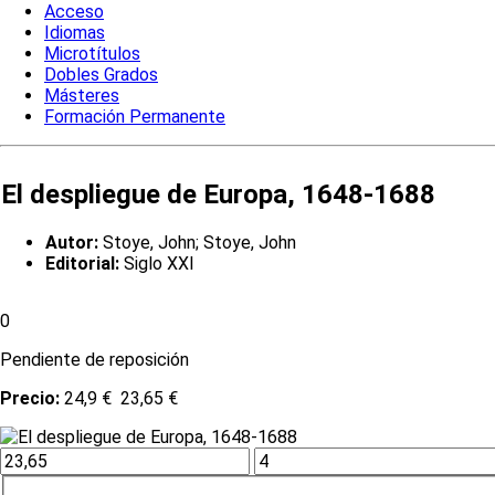
Acceso
Idiomas
Microtítulos
Dobles Grados
Másteres
Formación Permanente
El despliegue de Europa, 1648-1688
Autor:
Stoye, John; Stoye, John
Editorial:
Siglo XXI
0
Pendiente de reposición
Precio:
24,9 €
23,65 €