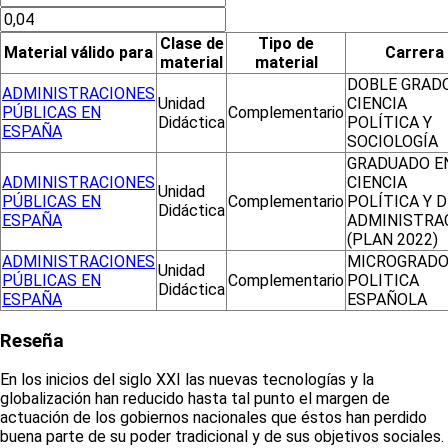
Clase de
Tipo de
Material válido para
Carrera
material
material
DOBLE GRAD
ADMINISTRACIONES
Unidad
CIENCIA
PÚBLICAS EN
Complementario
Didáctica
POLÍTICA Y
ESPAÑA
SOCIOLOGÍA
GRADUADO E
ADMINISTRACIONES
CIENCIA
Unidad
PÚBLICAS EN
Complementario
POLÍTICA Y D
Didáctica
ESPAÑA
ADMINISTRA
(PLAN 2022)
ADMINISTRACIONES
MICROGRADO
Unidad
PÚBLICAS EN
Complementario
POLITICA
Didáctica
ESPAÑA
ESPAÑOLA
Reseña
En los inicios del siglo XXI las nuevas tecnologías y la
globalización han reducido hasta tal punto el margen de
actuación de los gobiernos nacionales que éstos han perdido
buena parte de su poder tradicional y de sus objetivos sociales.