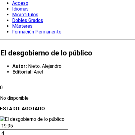
Acceso
Idiomas
Microtítulos
Dobles Grados
Másteres
Formación Permanente
El desgobierno de lo público
Autor:
Nieto, Alejandro
Editorial:
Ariel
0
No disponible
ESTADO:
AGOTADO