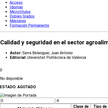
Acceso
Idiomas
Microtítulos
Dobles Grados
Másteres
Formación Permanente
Calidad y seguridad en el sector agroali
Autor:
Serra Belenguer, Juan Antonio
Editorial:
Universitat Politècnica de València
0
No disponible
ESTADO:
AGOTADO
Clase de
Tipo de