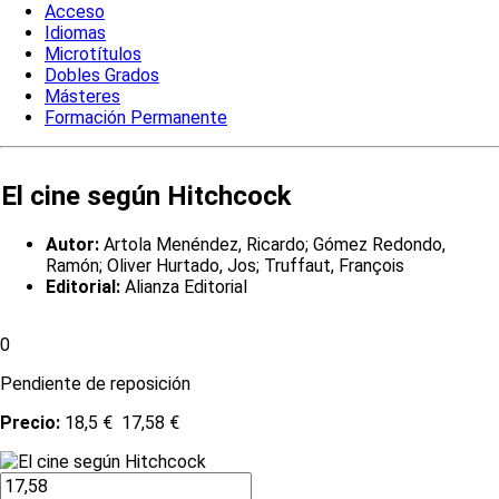
Acceso
Idiomas
Microtítulos
Dobles Grados
Másteres
Formación Permanente
El cine según Hitchcock
Autor:
Artola Menéndez, Ricardo; Gómez Redondo,
Ramón; Oliver Hurtado, Jos; Truffaut, François
Editorial:
Alianza Editorial
0
Pendiente de reposición
Precio:
18,5 €
17,58 €