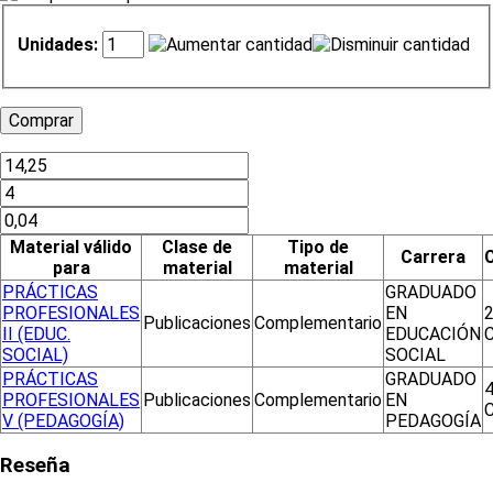
Unidades:
Material válido
Clase de
Tipo de
Carrera
para
material
material
PRÁCTICAS
GRADUADO
PROFESIONALES
EN
2
Publicaciones
Complementario
II (EDUC.
EDUCACIÓN
C
SOCIAL)
SOCIAL
PRÁCTICAS
GRADUADO
4
PROFESIONALES
Publicaciones
Complementario
EN
C
V (PEDAGOGÍA)
PEDAGOGÍA
Reseña