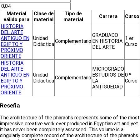
Material
Clase de
Tipo de
Carrera
Curso
válido para
material
material
HISTORIA
DEL ARTE
GRADUADO
ANTIGUO EN
Unidad
1 er
Complementario
EN HISTORIA
EGIPTO Y
Didáctica
Curso
DEL ARTE
PRÓXIMO
ORIENTE
HISTORIA
DEL ARTE
MICROGRADO
ANTIGUO EN
Unidad
ESTUDIOS DE
0 º
Complementario
EGIPTO Y
Didáctica
LA
Curso
PRÓXIMO
ANTIGÜEDAD
ORIENTE
Reseña
The architecture of the pharaohs represents some of the most
impressive creative work ever produced in Egyptian art and yet
it has never been completely assessed. This volume is a
singularly complete record of the architecture of the pharaohs