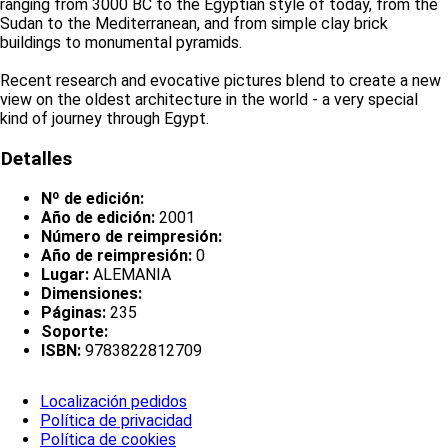
ranging from 3000 BC to the Egyptian style of today, from the
Sudan to the Mediterranean, and from simple clay brick
buildings to monumental pyramids.
Recent research and evocative pictures blend to create a new
view on the oldest architecture in the world - a very special
kind of journey through Egypt.
Detalles
Nº de edición:
Año de edición:
2001
Número de reimpresión:
Año de reimpresión:
0
Lugar:
ALEMANIA
Dimensiones:
Páginas:
235
Soporte:
ISBN:
9783822812709
Localización pedidos
Política de privacidad
Política de cookies