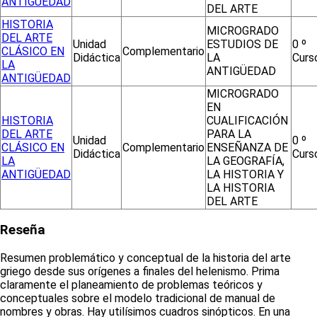
ANTIGÜEDAD
DEL ARTE
HISTORIA
MICROGRADO
DEL ARTE
Unidad
ESTUDIOS DE
0 º
CLÁSICO EN
Complementario
Didáctica
LA
Curs
LA
ANTIGÜEDAD
ANTIGÜEDAD
MICROGRADO
EN
HISTORIA
CUALIFICACIÓN
DEL ARTE
PARA LA
Unidad
0 º
CLÁSICO EN
Complementario
ENSEÑANZA DE
Didáctica
Curs
LA
LA GEOGRAFÍA,
ANTIGÜEDAD
LA HISTORIA Y
LA HISTORIA
DEL ARTE
Reseña
Resumen problemático y conceptual de la historia del arte
griego desde sus orígenes a finales del helenismo. Prima
claramente el planeamiento de problemas teóricos y
conceptuales sobre el modelo tradicional de manual de
nombres y obras. Hay utilísimos cuadros sinópticos. En una