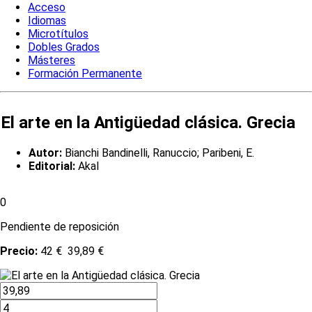
Acceso
Idiomas
Microtítulos
Dobles Grados
Másteres
Formación Permanente
El arte en la Antigüedad clásica. Grecia
Autor:
Bianchi Bandinelli, Ranuccio; Paribeni, E.
Editorial:
Akal
0
Pendiente de reposición
Precio:
42 €
39,89 €