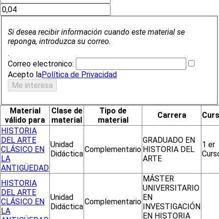
Si desea recibir información cuando este material se
reponga, introduzca su correo.
.
Correo electronico:
Acepto la
Política de Privacidad
Material
Clase de
Tipo de
Carrera
Cur
válido para
material
material
HISTORIA
DEL ARTE
GRADUADO EN
Unidad
1 er
CLÁSICO EN
Complementario
HISTORIA DEL
Didáctica
Curs
LA
ARTE
ANTIGÜEDAD
MÁSTER
HISTORIA
UNIVERSITARIO
DEL ARTE
Unidad
EN
CLÁSICO EN
Complementario
Didáctica
INVESTIGACIÓN
LA
EN HISTORIA