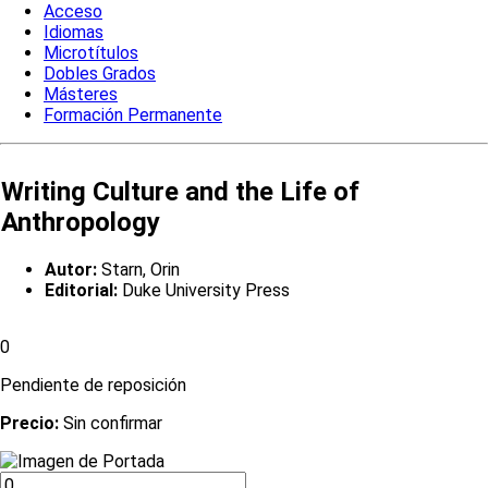
Acceso
Idiomas
Microtítulos
Dobles Grados
Másteres
Formación Permanente
Writing Culture and the Life of
Anthropology
Autor:
Starn, Orin
Editorial:
Duke University Press
0
Pendiente de reposición
Precio:
Sin confirmar