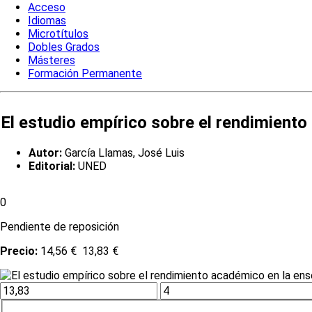
Acceso
Idiomas
Microtítulos
Dobles Grados
Másteres
Formación Permanente
El estudio empírico sobre el rendimiento
Autor:
García Llamas, José Luis
Editorial:
UNED
0
Pendiente de reposición
Precio:
14,56 €
13,83 €