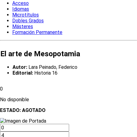
Acceso
Idiomas
Microtítulos
Dobles Grados
Másteres
Formación Permanente
El arte de Mesopotamia
Autor:
Lara Peinado, Federico
Editorial:
Historia 16
0
No disponible
ESTADO:
AGOTADO