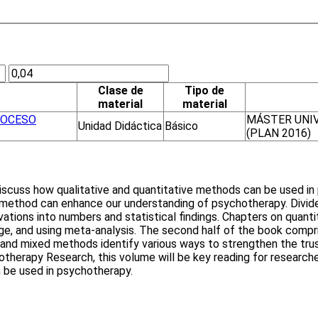
Clase de
Tipo de
material
material
ROCESO
MÁSTER UNIV
Unidad Didáctica
Básico
(PLAN 2016)
o discuss how qualitative and quantitative methods can be used 
ethod can enhance our understanding of psychotherapy. Divided
ations into numbers and statistical findings. Chapters on quan
ange, and using meta-analysis. The second half of the book com
and mixed methods identify various ways to strengthen the trustw
otherapy Research, this volume will be key reading for research
 be used in psychotherapy.