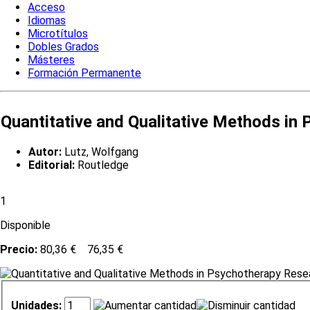
Acceso
Idiomas
Microtítulos
Dobles Grados
Másteres
Formación Permanente
Quantitative and Qualitative Methods in
Autor:
Lutz, Wolfgang
Editorial:
Routledge
1
Disponible
Precio:
80,36 €
76,35 €
Unidades: