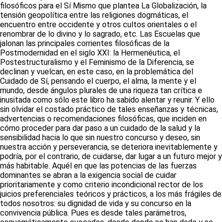
filosóficos para el Sí Mismo que plantea La Globalización, la
tensión geopolítica entre las religiones dogmáticas, el
encuentro entre occidente y otros cultos orientales o el
renombrar de lo divino y lo sagrado, etc. Las Escuelas que
jalonan las principales corrientes filosóficas de la
Postmodernidad en el siglo XXI: la Hermenéutica, el
Postestructuralismo y el Feminismo de la Diferencia, se
declinan y vuelcan, en este caso, en la problemática del
Cuidado de Sí, pensando el cuerpo, el alma, la mente y el
mundo, desde ángulos plurales de una riqueza tan crítica e
inusitada como sólo este libro ha sabido alentar y reunir. Y ello
sin olvidar el costado práctico de tales enseñanzas y técnicas,
advertencias o recomendaciones filosóficas, que inciden en
cómo proceder para dar paso a un cuidado de la salud y la
sensibilidad hacia lo que sin nuestro concurso y deseo, sin
nuestra acción y perseverancia, se deteriora inevitablemente y
podría, por el contrario, de cuidarse, dar lugar a un futuro mejor y
más habitable. Aquél en que las potencias de las fuerzas
dominantes se abran a la exigencia social de cuidar
prioritariamente y como criterio incondicional rector de los
juicios preferenciales teóricos y prácticos, a los más frágiles de
todos nosotros: su dignidad de vida y su concurso en la
convivencia pública. Pues es desde tales parámetros,