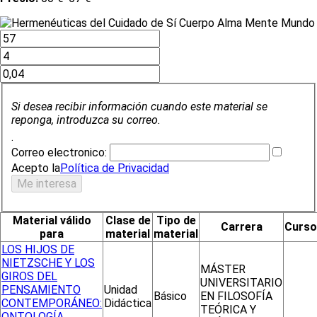
Si desea recibir información cuando este material se
reponga, introduzca su correo.
.
Correo electronico:
Acepto la
Política de Privacidad
Material válido
Clase de
Tipo de
Carrera
Curso
para
material
material
LOS HIJOS DE
NIETZSCHE Y LOS
MÁSTER
GIROS DEL
UNIVERSITARIO
PENSAMIENTO
Unidad
Básico
EN FILOSOFÍA
CONTEMPORÁNEO:
Didáctica
TEÓRICA Y
ONTOLOGÍA