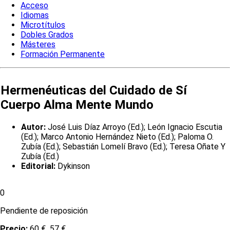
Acceso
Idiomas
Microtítulos
Dobles Grados
Másteres
Formación Permanente
Hermenéuticas del Cuidado de Sí
Cuerpo Alma Mente Mundo
Autor:
José Luis Díaz Arroyo (Ed.); León Ignacio Escutia
(Ed.); Marco Antonio Hernández Nieto (Ed.); Paloma O.
Zubía (Ed.); Sebastián Lomelí Bravo (Ed.); Teresa Oñate Y
Zubía (Ed.)
Editorial:
Dykinson
0
Pendiente de reposición
Precio:
60 €
57 €