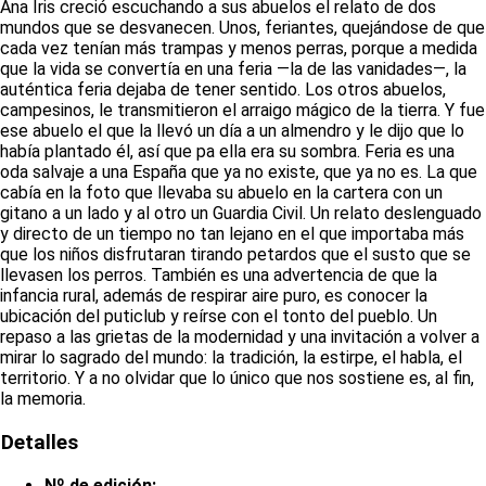
Ana Iris creció escuchando a sus abuelos el relato de dos
mundos que se desvanecen. Unos, feriantes, quejándose de que
cada vez tenían más trampas y menos perras, porque a medida
que la vida se convertía en una feria —la de las vanidades—, la
auténtica feria dejaba de tener sentido. Los otros abuelos,
campesinos, le transmitieron el arraigo mágico de la tierra. Y fue
ese abuelo el que la llevó un día a un almendro y le dijo que lo
había plantado él, así que pa ella era su sombra. Feria es una
oda salvaje a una España que ya no existe, que ya no es. La que
cabía en la foto que llevaba su abuelo en la cartera con un
gitano a un lado y al otro un Guardia Civil. Un relato deslenguado
y directo de un tiempo no tan lejano en el que importaba más
que los niños disfrutaran tirando petardos que el susto que se
llevasen los perros. También es una advertencia de que la
infancia rural, además de respirar aire puro, es conocer la
ubicación del puticlub y reírse con el tonto del pueblo. Un
repaso a las grietas de la modernidad y una invitación a volver a
mirar lo sagrado del mundo: la tradición, la estirpe, el habla, el
territorio. Y a no olvidar que lo único que nos sostiene es, al fin,
la memoria.
Detalles
Nº de edición: