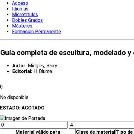
Acceso
Idiomas
Microtítulos
Dobles Grados
Másteres
Formación Permanente
Guía completa de escultura, modelado y
Autor:
Midgley, Barry
Editorial:
H. Blume
0
No disponible
ESTADO:
AGOTADO
Material válido para
Clase de material
Tipo de