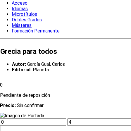
Acceso
Idiomas
Microtítulos
Dobles Grados
Másteres
Formación Permanente
Grecia para todos
Autor:
García Gual, Carlos
Editorial:
Planeta
0
Pendiente de reposición
Precio:
Sin confirmar