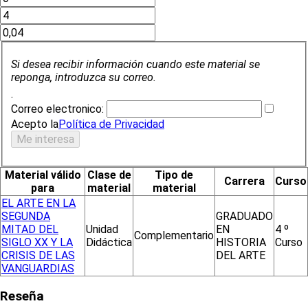
Si desea recibir información cuando este material se
reponga, introduzca su correo.
.
Correo electronico:
Acepto la
Política de Privacidad
Material válido
Clase de
Tipo de
Carrera
Curso
para
material
material
EL ARTE EN LA
SEGUNDA
GRADUADO
MITAD DEL
Unidad
EN
4 º
Complementario
SIGLO XX Y LA
Didáctica
HISTORIA
Curso
CRISIS DE LAS
DEL ARTE
VANGUARDIAS
Reseña