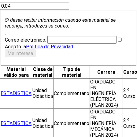
Si desea recibir información cuando este material se
reponga, introduzca su correo.
.
Correo electronico:
Acepto la
Política de Privacidad
Material
Clase de
Tipo de
Carrera
Curs
válido para
material
material
GRADUADO
EN
Unidad
2 º
ESTADÍSTICA
Complementario
INGENIERÍA
Didáctica
Curso
ELÉCTRICA
(PLAN 2024)
GRADUADO
EN
Unidad
2 º
ESTADÍSTICA
Complementario
INGENIERÍA
Didáctica
Curso
MECÁNICA
(PLAN 2024)