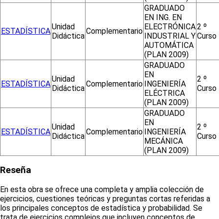
GRADUADO
EN ING. EN
Unidad
ELECTRÓNICA
2 º
ESTADÍSTICA
Complementario
Didáctica
INDUSTRIAL Y
Curso
AUTOMÁTICA
(PLAN 2009)
GRADUADO
EN
Unidad
2 º
ESTADÍSTICA
Complementario
INGENIERÍA
Didáctica
Curso
ELÉCTRICA
(PLAN 2009)
GRADUADO
EN
Unidad
2 º
ESTADÍSTICA
Complementario
INGENIERÍA
Didáctica
Curso
MECÁNICA
(PLAN 2009)
Reseña
En esta obra se ofrece una completa y amplia colección de
ejercicios, cuestiones teóricas y preguntas cortas referidas a
los principales conceptos de estadística y probabilidad. Se
trata de ejercicios complejos que incluyen conceptos de