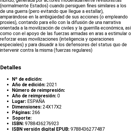
híbrido, generada por actores moderadamente revisionistas
(normalmente Estados) cuando persiguen fines similares a los
de una guerra (pero evitando que llegue a estallar),
amparándose en la ambigüedad de sus acciones (o empleando
proxies), contando para ello con la difusión de una narrativa
orientada a la movilización de civiles y la guerrilla económica, así
como con el apoyo de las fuerzas armadas en aras a estimular o
reforzar esas movilizaciones (inteligencia y operaciones
especiales) y para disuadir a los defensores del status quo de
intervenir contra la misma (fuerzas regulares)
Detalles
Nº de edición:
Año de edición:
2021
Número de reimpresión:
Año de reimpresión:
0
Lugar:
ESPAÑA
Dimensiones:
24X17X2
Páginas:
266
Soporte:
ISBN:
9788436276923
ISBN versión digital EPUB:
9788436277487