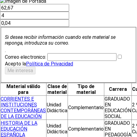
Si desea recibir información cuando este material se
reponga, introduzca su correo.
.
Correo electronico:
Acepto la
Política de Privacidad
Material válido
Clase de
Tipo de
Carrera
C
para
material
material
CORRIENTES E
GRADUADO
INSTITUCIONES
Unidad
EN
2 
Complementario
CONTEMPORÁNEAS
Didáctica
EDUCACIÓN
Cu
DE LA EDUCACIÓN
SOCIAL
HISTORIA DE LA
GRADUADO
Unidad
2 
EDUCACIÓN
Complementario
EN
Didáctica
Cu
ESPAÑOLA
PEDAGOGÍA