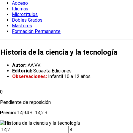
Acceso
Idiomas
Microtítulos
Dobles Grados
Másteres
Formación Permanente
Historia de la ciencia y la tecnología
Autor:
AA.VV.
Editorial:
Susaeta Ediciones
Observaciones:
Infantil 10 a 12 años
0
Pendiente de reposición
Precio:
14,94 €
14,2 €