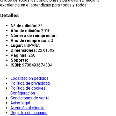
chicos de todas las condiciones y para avanzar hacia la
excelencia en el aprendizaje para todas y todos.
Detalles
Nº de edición:
3ª
Año de edición:
2010
Número de reimpresión:
Año de reimpresión:
0
Lugar:
ESPAÑA
Dimensiones:
22X15X2
Páginas:
260
Soporte:
ISBN:
9788493674304
Localización pedidos
Política de privacidad
Política de cookies
Configuración
Condiciones de venta
Aviso legal
Atención al cliente
Registro de usuarios