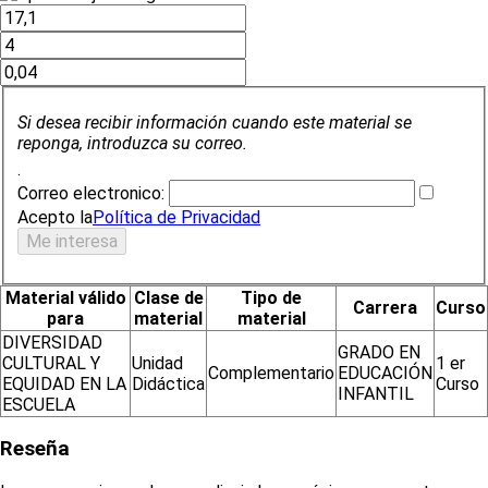
Si desea recibir información cuando este material se
reponga, introduzca su correo.
.
Correo electronico:
Acepto la
Política de Privacidad
Material válido
Clase de
Tipo de
Carrera
Curso
para
material
material
DIVERSIDAD
GRADO EN
CULTURAL Y
Unidad
1 er
Complementario
EDUCACIÓN
EQUIDAD EN LA
Didáctica
Curso
INFANTIL
ESCUELA
Reseña