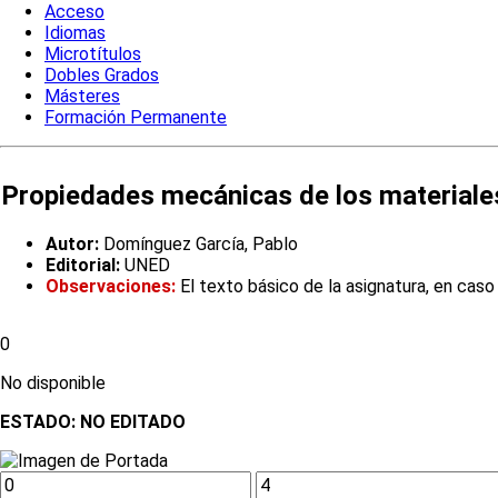
Acceso
Idiomas
Microtítulos
Dobles Grados
Másteres
Formación Permanente
Propiedades mecánicas de los materiale
Autor:
Domínguez García, Pablo
Editorial:
UNED
Observaciones:
El texto básico de la asignatura, en cas
0
No disponible
ESTADO:
NO EDITADO