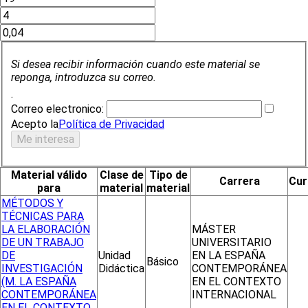
Si desea recibir información cuando este material se
reponga, introduzca su correo.
.
Correo electronico:
Acepto la
Política de Privacidad
Material válido
Clase de
Tipo de
Carrera
Cur
para
material
material
MÉTODOS Y
TÉCNICAS PARA
LA ELABORACIÓN
MÁSTER
DE UN TRABAJO
UNIVERSITARIO
DE
Unidad
EN LA ESPAÑA
Básico
INVESTIGACIÓN
Didáctica
CONTEMPORÁNEA
(M. LA ESPAÑA
EN EL CONTEXTO
CONTEMPORÁNEA
INTERNACIONAL
EN EL CONTEXTO