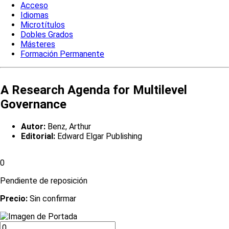
Acceso
Idiomas
Microtítulos
Dobles Grados
Másteres
Formación Permanente
A Research Agenda for Multilevel
Governance
Autor:
Benz, Arthur
Editorial:
Edward Elgar Publishing
0
Pendiente de reposición
Precio:
Sin confirmar