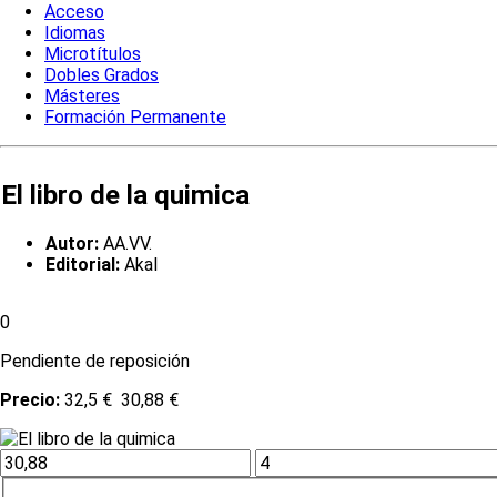
Acceso
Idiomas
Microtítulos
Dobles Grados
Másteres
Formación Permanente
El libro de la quimica
Autor:
AA.VV.
Editorial:
Akal
0
Pendiente de reposición
Precio:
32,5 €
30,88 €