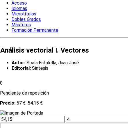
Acceso
Idiomas
Microtítulos
Dobles Grados
Másteres
Formación Permanente
Análisis vectorial I. Vectores
Autor:
Scala Estalella, Juan José
Editorial:
Síntesis
0
Pendiente de reposición
Precio:
57 €
54,15 €