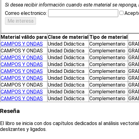
Si desea recibir información cuando este material se reponga, 
Correo electronico:
Acepto
Material válido para
Clase de material
Tipo de material
CAMPOS Y ONDAS
Unidad Didáctica
Complementario
GRA
CAMPOS Y ONDAS
Unidad Didáctica
Complementario
GRAD
CAMPOS Y ONDAS
Unidad Didáctica
Complementario
GRA
CAMPOS Y ONDAS
Unidad Didáctica
Complementario
GRA
CAMPOS Y ONDAS
Unidad Didáctica
Complementario
GRA
CAMPOS Y ONDAS
Unidad Didáctica
Complementario
GRA
CAMPOS Y ONDAS
Unidad Didáctica
Complementario
GRAD
CAMPOS Y ONDAS
Unidad Didáctica
Complementario
GRA
CAMPOS Y ONDAS
Unidad Didáctica
Complementario
GRA
Reseña
El libro se inicia con dos capítulos dedicados al análisis vector
deslizantes y ligados.