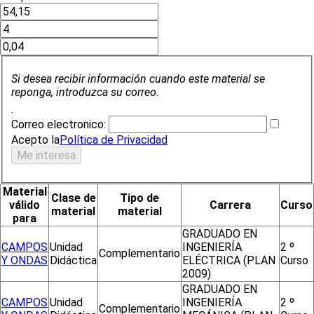
Si desea recibir información cuando este material se
reponga, introduzca su correo.
.
Correo electronico:
Acepto la
Política de Privacidad
Material
Clase de
Tipo de
válido
Carrera
Curso
material
material
para
GRADUADO EN
CAMPOS
Unidad
INGENIERÍA
2 º
Complementario
Y ONDAS
Didáctica
ELÉCTRICA (PLAN
Curso
2009)
GRADUADO EN
CAMPOS
Unidad
INGENIERÍA
2 º
Complementario