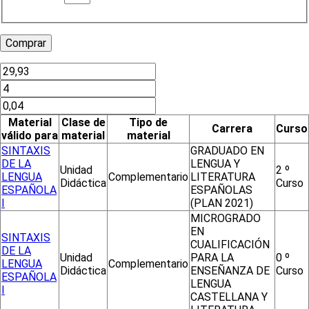
Material
Clase de
Tipo de
Carrera
Curso
válido para
material
material
SINTAXIS
GRADUADO EN
DE LA
LENGUA Y
Unidad
2 º
LENGUA
Complementario
LITERATURA
Didáctica
Curso
ESPAÑOLA
ESPAÑOLAS
I
(PLAN 2021)
MICROGRADO
EN
SINTAXIS
CUALIFICACIÓN
DE LA
Unidad
PARA LA
0 º
LENGUA
Complementario
Didáctica
ENSEÑANZA DE
Curso
ESPAÑOLA
LENGUA
I
CASTELLANA Y