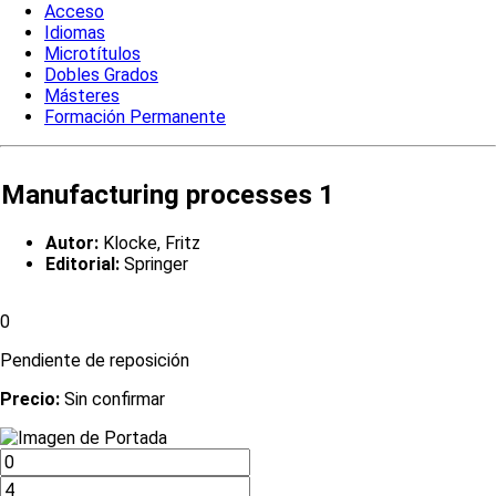
Acceso
Idiomas
Microtítulos
Dobles Grados
Másteres
Formación Permanente
Manufacturing processes 1
Autor:
Klocke, Fritz
Editorial:
Springer
0
Pendiente de reposición
Precio:
Sin confirmar