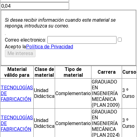
Si desea recibir información cuando este material se
reponga, introduzca su correo.
.
Correo electronico:
Acepto la
Política de Privacidad
Material
Clase de
Tipo de
Carrera
Curso
válido para
material
material
GRADUADO
TECNOLOGÍAS
EN
Unidad
3 º
DE
Complementario
INGENIERÍA
Didáctica
Curso
FABRICACIÓN
MECÁNICA
(PLAN 2009)
GRADUADO
TECNOLOGÍAS
EN
Unidad
3 º
DE
Complementario
INGENIERÍA
Didáctica
Curso
FABRICACIÓN
MECÁNICA
(PLAN 2024)