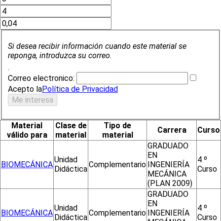
Si desea recibir información cuando este material se
reponga, introduzca su correo.
.
Correo electronico:
Acepto la
Política de Privacidad
Material
Clase de
Tipo de
Carrera
Curso
válido para
material
material
GRADUADO
EN
Unidad
4 º
BIOMECÁNICA
Complementario
INGENIERÍA
Didáctica
Curso
MECÁNICA
(PLAN 2009)
GRADUADO
EN
Unidad
4 º
BIOMECÁNICA
Complementario
INGENIERÍA
Didáctica
Curso