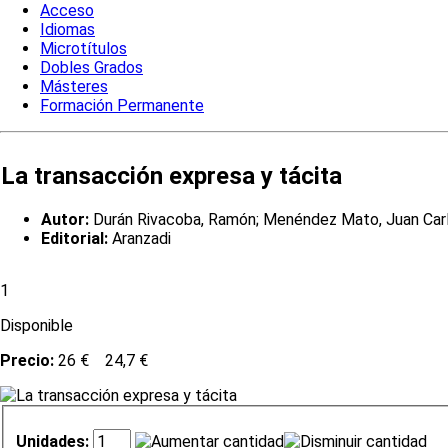
Acceso
Idiomas
Microtítulos
Dobles Grados
Másteres
Formación Permanente
La transacción expresa y tácita
Autor:
Durán Rivacoba, Ramón; Menéndez Mato, Juan Car
Editorial:
Aranzadi
1
Disponible
Precio:
26 €
24,7 €
Unidades: