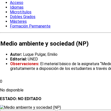
Acceso
Idiomas
Microtítulos
Dobles Grados
Másteres
Formación Permanente
Medio ambiente y sociedad (NP)
Autor:
Luque Pulgar, Emilio
Editorial:
UNED
Observaciones:
El material básico de la asignatura “Med
gratuitamente a disposición de los estudiantes a través d
0
No disponible
ESTADO:
NO EDITADO