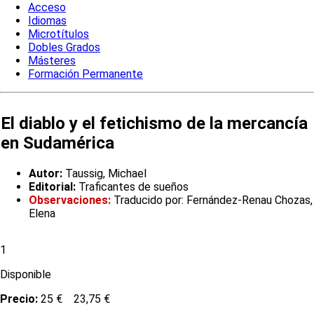
Acceso
Idiomas
Microtítulos
Dobles Grados
Másteres
Formación Permanente
El diablo y el fetichismo de la mercancía
en Sudamérica
Autor:
Taussig, Michael
Editorial:
Traficantes de sueños
Observaciones:
Traducido por: Fernández-Renau Chozas,
Elena
1
Disponible
Precio:
25 €
23,75 €