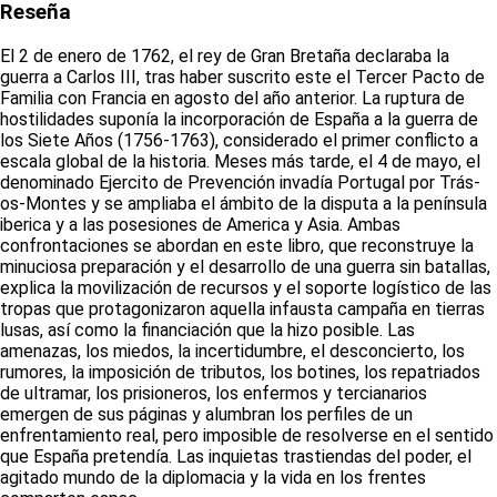
Reseña
El 2 de enero de 1762, el rey de Gran Bretaña declaraba la
guerra a Carlos III, tras haber suscrito este el Tercer Pacto de
Familia con Francia en agosto del año anterior. La ruptura de
hostilidades suponía la incorporación de España a la guerra de
los Siete Años (1756-1763), considerado el primer conflicto a
escala global de la historia. Meses más tarde, el 4 de mayo, el
denominado Ejercito de Prevención invadía Portugal por Trás-
os-Montes y se ampliaba el ámbito de la disputa a la península
iberica y a las posesiones de America y Asia. Ambas
confrontaciones se abordan en este libro, que reconstruye la
minuciosa preparación y el desarrollo de una guerra sin batallas,
explica la movilización de recursos y el soporte logístico de las
tropas que protagonizaron aquella infausta campaña en tierras
lusas, así como la financiación que la hizo posible. Las
amenazas, los miedos, la incertidumbre, el desconcierto, los
rumores, la imposición de tributos, los botines, los repatriados
de ultramar, los prisioneros, los enfermos y tercianarios
emergen de sus páginas y alumbran los perfiles de un
enfrentamiento real, pero imposible de resolverse en el sentido
que España pretendía. Las inquietas trastiendas del poder, el
agitado mundo de la diplomacia y la vida en los frentes