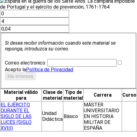
Si desea recibir información cuando este material se
reponga, introduzca su correo.
.
Correo electronico:
Acepto la
Política de Privacidad
Material válido
Clase de
Tipo de
Carrera
Curso
para
material
material
EL EJÉRCITO
MÁSTER
DURANTE EL
UNIVERSITARIO
Unidad
SIGLO DE LAS
Básico
EN HISTORIA
Didáctica
LUCES (SIGLO
MILITAR DE
XVIII)
ESPAÑA