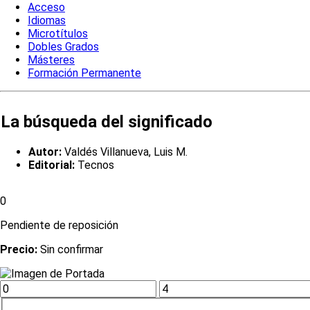
Acceso
Idiomas
Microtítulos
Dobles Grados
Másteres
Formación Permanente
La búsqueda del significado
Autor:
Valdés Villanueva, Luis M.
Editorial:
Tecnos
0
Pendiente de reposición
Precio:
Sin confirmar