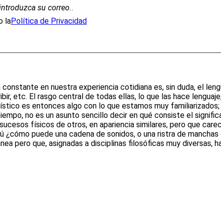
introduzca su correo.
.
 la
Política de Privacidad
stante en nuestra experiencia cotidiana es, sin duda, el lengua
bir, etc. El rasgo central de todas ellas, lo que las hace lenguaj
güístico es entonces algo con lo que estamos muy familiarizados;
empo, no es un asunto sencillo decir en qué consiste el signifi
 sucesos físicos de otros, en apariencia similares, pero que car
aú ¿cómo puede una cadena de sonidos, o una ristra de manchas d
nea pero que, asignadas a disciplinas filosóficas muy diversas, h