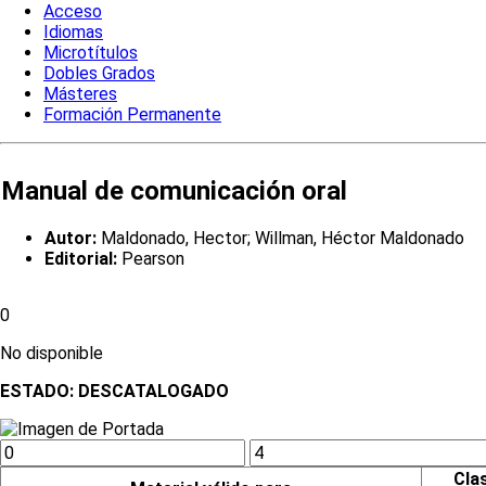
Acceso
Idiomas
Microtítulos
Dobles Grados
Másteres
Formación Permanente
Manual de comunicación oral
Autor:
Maldonado, Hector; Willman, Héctor Maldonado
Editorial:
Pearson
0
No disponible
ESTADO:
DESCATALOGADO
Cla