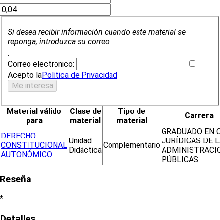
Si desea recibir información cuando este material se
reponga, introduzca su correo.
.
Correo electronico:
Acepto la
Política de Privacidad
Material válido
Clase de
Tipo de
Carrera
para
material
material
GRADUADO EN C
DERECHO
Unidad
JURÍDICAS DE 
CONSTITUCIONAL
Complementario
Didáctica
ADMINISTRACI
AUTONÓMICO
PÚBLICAS
Reseña
*
Detalles