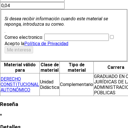
Si desea recibir información cuando este material se
reponga, introduzca su correo.
.
Correo electronico:
Acepto la
Política de Privacidad
Material válido
Clase de
Tipo de
Carrera
para
material
material
GRADUADO EN C
DERECHO
Unidad
JURÍDICAS DE 
CONSTITUCIONAL
Complementario
Didáctica
ADMINISTRACI
AUTONÓMICO
PÚBLICAS
Reseña
*
Detalles