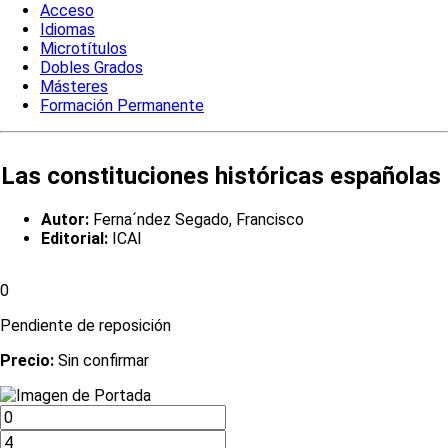
Acceso
Idiomas
Microtítulos
Dobles Grados
Másteres
Formación Permanente
Las constituciones históricas españolas
Autor:
Ferna´ndez Segado, Francisco
Editorial:
ICAI
0
Pendiente de reposición
Precio:
Sin confirmar