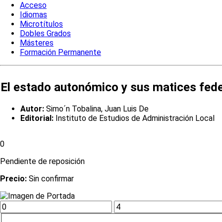
Acceso
Idiomas
Microtítulos
Dobles Grados
Másteres
Formación Permanente
El estado autonómico y sus matices fed
Autor:
Simo´n Tobalina, Juan Luis De
Editorial:
Instituto de Estudios de Administración Local
0
Pendiente de reposición
Precio:
Sin confirmar