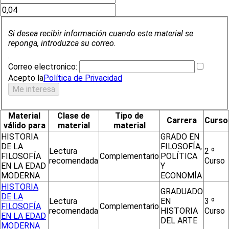
Si desea recibir información cuando este material se
reponga, introduzca su correo.
.
Correo electronico:
Acepto la
Política de Privacidad
Material
Clase de
Tipo de
Carrera
Curso
válido para
material
material
HISTORIA
GRADO EN
DE LA
FILOSOFÍA,
Lectura
2 º
FILOSOFÍA
Complementario
POLÍTICA
recomendada
Curso
EN LA EDAD
Y
MODERNA
ECONOMÍA
HISTORIA
GRADUADO
DE LA
Lectura
EN
3 º
FILOSOFÍA
Complementario
recomendada
HISTORIA
Curso
EN LA EDAD
DEL ARTE
MODERNA