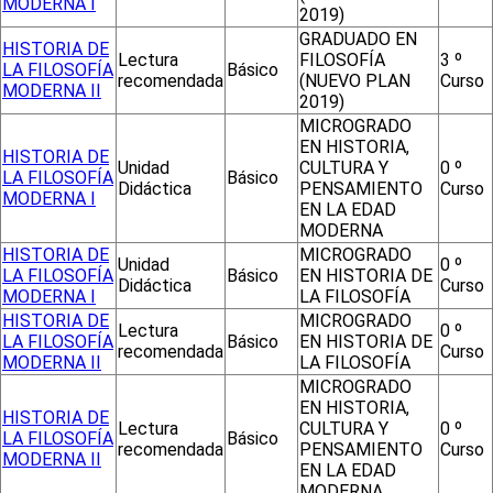
MODERNA I
2019)
GRADUADO EN
HISTORIA DE
Lectura
FILOSOFÍA
3 º
LA FILOSOFÍA
Básico
recomendada
(NUEVO PLAN
Curso
MODERNA II
2019)
MICROGRADO
EN HISTORIA,
HISTORIA DE
Unidad
CULTURA Y
0 º
LA FILOSOFÍA
Básico
Didáctica
PENSAMIENTO
Curso
MODERNA I
EN LA EDAD
MODERNA
HISTORIA DE
MICROGRADO
Unidad
0 º
LA FILOSOFÍA
Básico
EN HISTORIA DE
Didáctica
Curso
MODERNA I
LA FILOSOFÍA
HISTORIA DE
MICROGRADO
Lectura
0 º
LA FILOSOFÍA
Básico
EN HISTORIA DE
recomendada
Curso
MODERNA II
LA FILOSOFÍA
MICROGRADO
EN HISTORIA,
HISTORIA DE
Lectura
CULTURA Y
0 º
LA FILOSOFÍA
Básico
recomendada
PENSAMIENTO
Curso
MODERNA II
EN LA EDAD
MODERNA