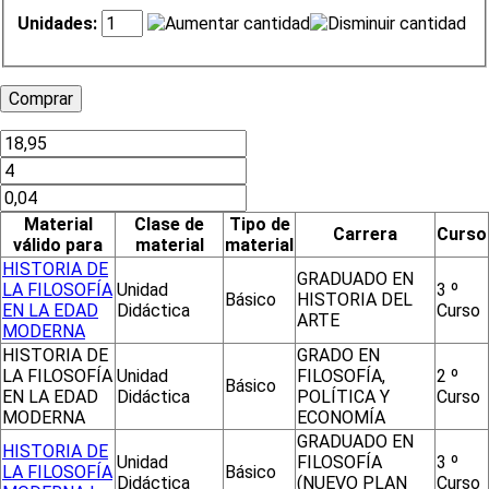
Unidades:
Material
Clase de
Tipo de
Carrera
Curso
válido para
material
material
HISTORIA DE
GRADUADO EN
LA FILOSOFÍA
Unidad
3 º
Básico
HISTORIA DEL
EN LA EDAD
Didáctica
Curso
ARTE
MODERNA
HISTORIA DE
GRADO EN
LA FILOSOFÍA
Unidad
FILOSOFÍA,
2 º
Básico
EN LA EDAD
Didáctica
POLÍTICA Y
Curso
MODERNA
ECONOMÍA
GRADUADO EN
HISTORIA DE
Unidad
FILOSOFÍA
3 º
LA FILOSOFÍA
Básico
Didáctica
(NUEVO PLAN
Curso