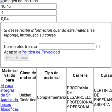
Si desea recibir información cuando este material se
reponga, introduzca su correo.
.
Correo electronico:
Acepto la
Política de Privacidad
Material
Clase de
Tipo de
válido
Carrera
Curs
material
material
para
El yoga
PROGRAMA
integral
CERTIFI
DE
de Sri
Unidad
DE
Complementario
DESARROLLO
Aurobindo:
Didáctica
ENSEÑAN
PROFESIONAL
bases
ABIERTA
Y PERSONAL
filosóficas