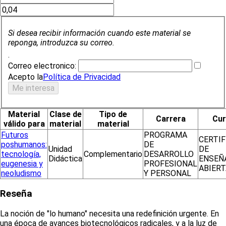
Si desea recibir información cuando este material se
reponga, introduzca su correo.
.
Correo electronico:
Acepto la
Política de Privacidad
Material
Clase de
Tipo de
Carrera
Cu
válido para
material
material
Futuros
PROGRAMA
CERTI
poshumanos:
DE
Unidad
DE
tecnología,
Complementario
DESARROLLO
Didáctica
ENSEÑ
eugenesia y
PROFESIONAL
ABIERT
neoludismo
Y PERSONAL
Reseña
La noción de "lo humano" necesita una redefinición urgente. En
una época de avances biotecnológicos radicales, y a la luz de