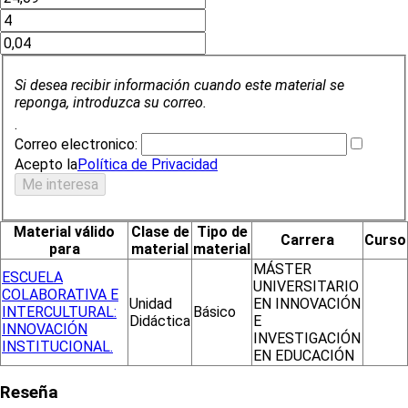
Si desea recibir información cuando este material se
reponga, introduzca su correo.
.
Correo electronico:
Acepto la
Política de Privacidad
Material válido
Clase de
Tipo de
Carrera
Curso
para
material
material
MÁSTER
ESCUELA
UNIVERSITARIO
COLABORATIVA E
Unidad
EN INNOVACIÓN
INTERCULTURAL:
Básico
Didáctica
E
INNOVACIÓN
INVESTIGACIÓN
INSTITUCIONAL.
EN EDUCACIÓN
Reseña