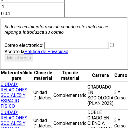
Si desea recibir información cuando este material se
reponga, introduzca su correo.
.
Correo electronico:
Acepto la
Política de Privacidad
Material válido
Clase de
Tipo de
Carrera
Curso
para
material
material
CIUDAD:
GRADUADO
RELACIONES
Unidad
EN
3 º
SOCIALES Y
Complementario
Didáctica
SOCIOLOGÍA
Curso
ESPACIO
(PLAN 2022)
FÍSICO
CIUDAD:
DOBLE
RELACIONES
GRADO EN
Unidad
3 º
SOCIALES Y
Complementario
CIENCIA
Didáctica
Curso