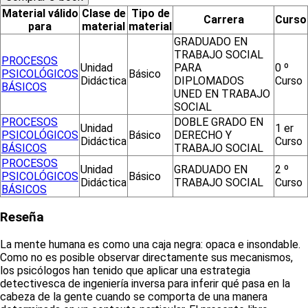
Material válido
Clase de
Tipo de
Carrera
Curso
para
material
material
GRADUADO EN
TRABAJO SOCIAL
PROCESOS
Unidad
PARA
0 º
PSICOLÓGICOS
Básico
Didáctica
DIPLOMADOS
Curso
BÁSICOS
UNED EN TRABAJO
SOCIAL
PROCESOS
DOBLE GRADO EN
Unidad
1 er
PSICOLÓGICOS
Básico
DERECHO Y
Didáctica
Curso
BÁSICOS
TRABAJO SOCIAL
PROCESOS
Unidad
GRADUADO EN
2 º
PSICOLÓGICOS
Básico
Didáctica
TRABAJO SOCIAL
Curso
BÁSICOS
Reseña
La mente humana es como una caja negra: opaca e insondable.
Como no es posible observar directamente sus mecanismos,
los psicólogos han tenido que aplicar una estrategia
detectivesca de ingeniería inversa para inferir qué pasa en la
cabeza de la gente cuando se comporta de una manera