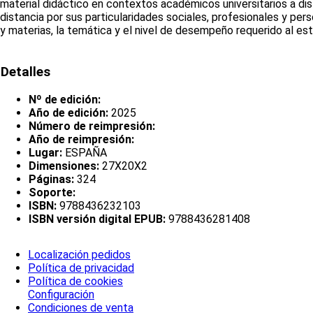
material didáctico en contextos académicos universitarios a dis
distancia por sus particularidades sociales, profesionales y person
y materias, la temática y el nivel de desempeño requerido al est
Detalles
Nº de edición:
Año de edición:
2025
Número de reimpresión:
Año de reimpresión:
Lugar:
ESPAÑA
Dimensiones:
27X20X2
Páginas:
324
Soporte:
ISBN:
9788436232103
ISBN versión digital EPUB:
9788436281408
Localización pedidos
Política de privacidad
Política de cookies
Configuración
Condiciones de venta