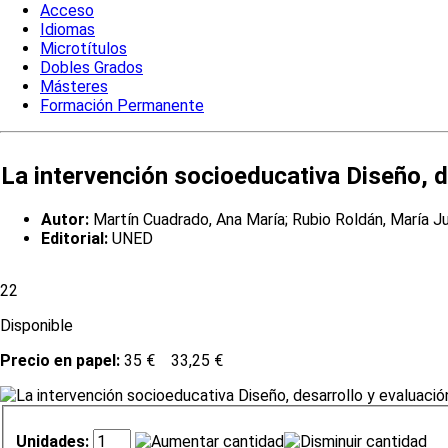
Acceso
Idiomas
Microtítulos
Dobles Grados
Másteres
Formación Permanente
La intervención socioeducativa Diseño, de
Autor:
Martín Cuadrado, Ana María; Rubio Roldán, María Ju
Editorial:
UNED
22
Disponible
Precio en papel:
35 €
33,25 €
Unidades: